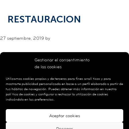
RESTAURACION
27 septiembre, 2019
by
Gestionar el consentimiento
de las cookies
Utilizamos cookies propias y de terceros para fines analíticos y para
mostrarte publicidad personalizada en base a un perfil elaborado a partir de
tus hábitos de navegación. Puedes obtener más información en nuestra
política de cookies y configurar o rechazar la utilización de cookies
indicándolo en las preferencias.
Política de Privacidad
Aceptar cookies
Contacto
Denegar