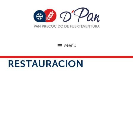
Saltar
al
contenido
principal
DPan
Pan
Precocido
Menú
de
Fuerteventura
RESTAURACION