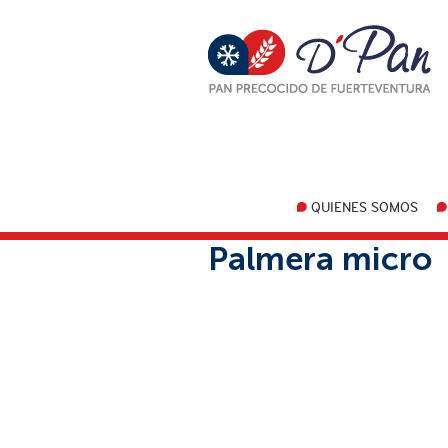
Saltar
Saltar
a
al
la
contenido
navegación
principal
DPan
Pan
principal
Precocido
de
Fuerteventura
QUIENES SOMOS
Palmera micro